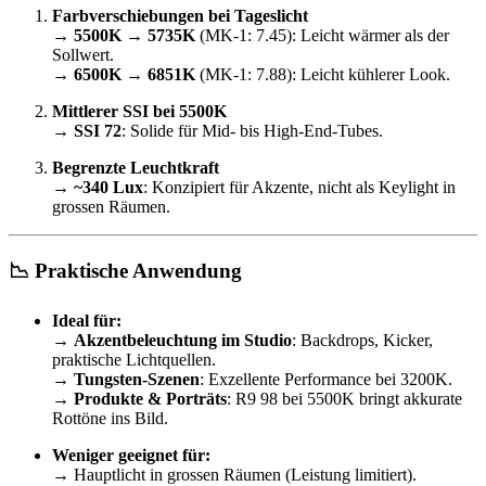
Farbverschiebungen bei Tageslicht
→
5500K → 5735K
(MK-1: 7.45): Leicht wärmer als der
Sollwert.
→
6500K → 6851K
(MK-1: 7.88): Leicht kühlerer Look.
Mittlerer SSI bei 5500K
→
SSI 72
: Solide für Mid- bis High-End-Tubes.
Begrenzte Leuchtkraft
→
~340 Lux
: Konzipiert für Akzente, nicht als Keylight in
grossen Räumen.
📉 Praktische Anwendung
Ideal für:
→
Akzentbeleuchtung im Studio
: Backdrops, Kicker,
praktische Lichtquellen.
→
Tungsten-Szenen
: Exzellente Performance bei 3200K.
→
Produkte & Porträts
: R9 98 bei 5500K bringt akkurate
Rottöne ins Bild.
Weniger geeignet für:
→ Hauptlicht in grossen Räumen (Leistung limitiert).