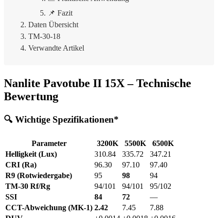
📌 Fazit
Daten Übersicht
TM-30-18
Verwandte Artikel
Nanlite Pavotube II 15X – Technische
Bewertung
🔍 Wichtige Spezifikationen*
Parameter
3200K
5500K
6500K
Helligkeit (Lux)
310.84
335.72
347.21
CRI (Ra)
96.30
97.10
97.40
R9 (Rotwiedergabe)
95
98
94
TM-30 Rf/Rg
94/101
94/101
95/102
SSI
84
72
—
CCT-Abweichung (MK-1)
2.42
7.45
7.88