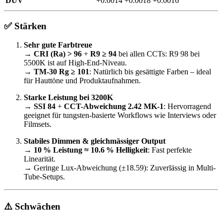
DUV
+0.0014
+0.0018
+0.0016
✅ Stärken
Sehr gute Farbtreue
→
CRI (Ra) > 96
+
R9 ≥ 94
bei allen CCTs: R9 98 bei
5500K ist auf High-End-Niveau.
→
TM-30 Rg ≥ 101
: Natürlich bis gesättigte Farben – ideal
für Hauttöne und Produktaufnahmen.
Starke Leistung bei 3200K
→
SSI 84
+
CCT-Abweichung 2.42 MK-1
: Hervorragend
geeignet für tungsten-basierte Workflows wie Interviews oder
Filmsets.
Stabiles Dimmen & gleichmässiger Output
→
10 % Leistung ≈ 10.6 % Helligkeit
: Fast perfekte
Linearität.
→ Geringe Lux-Abweichung (±18.59): Zuverlässig in Multi-
Tube-Setups.
⚠️ Schwächen