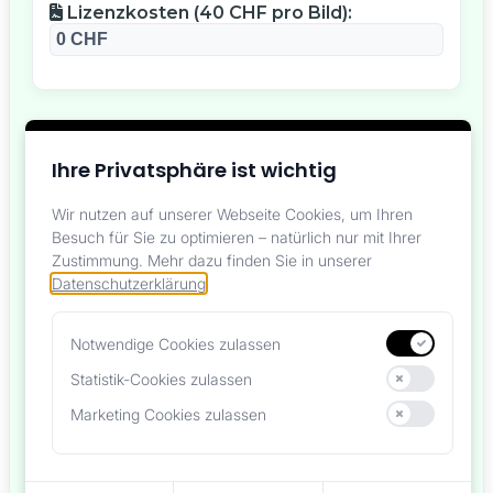
Lizenzkosten (40 CHF pro Bild):
Ihre Privatsphäre ist wichtig
Preisübersicht
Wir nutzen auf unserer Webseite Cookies, um Ihren
Besuch für Sie zu optimieren – natürlich nur mit Ihrer
Basispreis pro Produkttyp:
70 CHF
Zustimmung.
Mehr dazu finden Sie in unserer
Datenschutzerklärung
.
Mengenrabatte pro Produkttyp:
5% (3+ ähnliche Produkte)
,
9%
(4-5)
,
12% (6-10)
,
15% (10+)
Notwendige Cookies zulassen
Unverzichtbar für die Funktionalität der Website
Statistik-Cookies zulassen
Fixe Lizenzkosten:
40 CHF pro
Helfen uns, unsere Website zu verbessern
Bild
Marketing Cookies zulassen
Personalisierte Werbung
Unverbindliches PDF-Angebot mit
einem Klick
Alle Cookies außer notwendigen ablehnen
Ihre aktuellen Cookie-Einstellungen speichern
Alle Cookies einschließlich optionaler akzeptieren