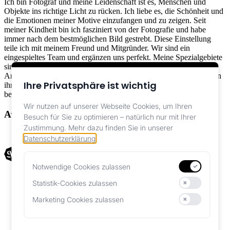
Ich bin Fotograf und meine Leidenschaft ist es, Menschen und
Objekte ins richtige Licht zu rücken. Ich liebe es, die Schönheit und
die Emotionen meiner Motive einzufangen und zu zeigen. Seit
meiner Kindheit bin ich fasziniert von der Fotografie und habe
immer nach dem bestmöglichen Bild gestrebt. Diese Einstellung
teile ich mit meinem Freund und Mitgründer. Wir sind ein
eingespieltes Team und ergänzen uns perfekt. Meine Spezialgebiete
sind die Portrait / People Fotografie, wie auch die
Architekturfotografie. Nebenbei hat mich die Wildtier-Fotografie in
Ihre Privatsphäre ist wichtig
ihren Bann gezogen, womit ich mich nun fast jede freie Minute
beschäftige.
Wir nutzen auf unserer Webseite Cookies, um Ihren
Awards
Besuch für Sie zu optimieren – natürlich nur mit Ihrer
Zustimmung.
Mehr dazu finden Sie in unserer
Finalist Vogelwarte Schweiz Fotowettbewerb 2025
Datenschutzerklärung
.
Notwendige Cookies zulassen
Unverzichtbar für die Funktionalität der Website
AGB
Statistik-Cookies zulassen
Impressum
Helfen uns, unsere Website zu verbessern
Privacy Policy
Marketing Cookies zulassen
Personalisierte Werbung