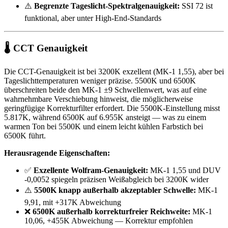
⚠️
Begrenzte Tageslicht-Spektralgenauigkeit:
SSI 72 ist
funktional, aber unter High-End-Standards
🌡️ CCT Genauigkeit
Die CCT-Genauigkeit ist bei 3200K exzellent (MK-1 1,55), aber bei
Tageslichttemperaturen weniger präzise. 5500K und 6500K
überschreiten beide den MK-1 ±9 Schwellenwert, was auf eine
wahrnehmbare Verschiebung hinweist, die möglicherweise
geringfügige Korrekturfilter erfordert. Die 5500K-Einstellung misst
5.817K, während 6500K auf 6.955K ansteigt — was zu einem
warmen Ton bei 5500K und einem leicht kühlen Farbstich bei
6500K führt.
Herausragende Eigenschaften:
✅
Exzellente Wolfram-Genauigkeit:
MK-1 1,55 und DUV
-0,0052 spiegeln präzisen Weißabgleich bei 3200K wider
⚠️
5500K knapp außerhalb akzeptabler Schwelle:
MK-1
9,91, mit +317K Abweichung
❌
6500K außerhalb korrekturfreier Reichweite:
MK-1
10,06, +455K Abweichung — Korrektur empfohlen