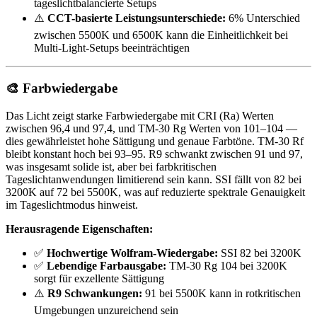
tageslichtbalancierte Setups
⚠️
CCT-basierte Leistungsunterschiede:
6% Unterschied
zwischen 5500K und 6500K kann die Einheitlichkeit bei
Multi-Light-Setups beeinträchtigen
🎨 Farbwiedergabe
Das Licht zeigt starke Farbwiedergabe mit CRI (Ra) Werten
zwischen 96,4 und 97,4, und TM-30 Rg Werten von 101–104 —
dies gewährleistet hohe Sättigung und genaue Farbtöne. TM-30 Rf
bleibt konstant hoch bei 93–95. R9 schwankt zwischen 91 und 97,
was insgesamt solide ist, aber bei farbkritischen
Tageslichtanwendungen limitierend sein kann. SSI fällt von 82 bei
3200K auf 72 bei 5500K, was auf reduzierte spektrale Genauigkeit
im Tageslichtmodus hinweist.
Herausragende Eigenschaften:
✅
Hochwertige Wolfram-Wiedergabe:
SSI 82 bei 3200K
✅
Lebendige Farbausgabe:
TM-30 Rg 104 bei 3200K
sorgt für exzellente Sättigung
⚠️
R9 Schwankungen:
91 bei 5500K kann in rotkritischen
Umgebungen unzureichend sein