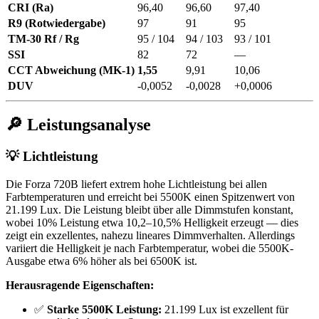
CRI (Ra)
96,40
96,60
97,40
R9 (Rotwiedergabe)
97
91
95
TM-30 Rf / Rg
95 / 104
94 / 103
93 / 101
SSI
82
72
—
CCT Abweichung (MK-1)
1,55
9,91
10,06
DUV
-0,0052
-0,0028
+0,0006
🔎 Leistungsanalyse
💡 Lichtleistung
Die Forza 720B liefert extrem hohe Lichtleistung bei allen
Farbtemperaturen und erreicht bei 5500K einen Spitzenwert von
21.199 Lux. Die Leistung bleibt über alle Dimmstufen konstant,
wobei 10% Leistung etwa 10,2–10,5% Helligkeit erzeugt — dies
zeigt ein exzellentes, nahezu lineares Dimmverhalten. Allerdings
variiert die Helligkeit je nach Farbtemperatur, wobei die 5500K-
Ausgabe etwa 6% höher als bei 6500K ist.
Herausragende Eigenschaften:
✅
Starke 5500K Leistung:
21.199 Lux ist exzellent für