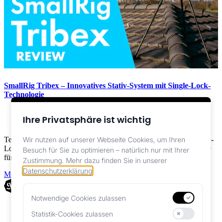
SmallRig Tribex – Innovatives Stativ-System mit Single-Lock-
Technologie
Marvin Kuhn
Ihre Privatsphäre ist wichtig
Testbericht
Test des SmallRig Tribex: Revolutionäres 3-Bein-Stativ mit Single-
Wir nutzen auf unserer Webseite Cookies, um Ihren
Lock-System, extrem schnellem Aufbau und kompakter Bauweise
Besuch für Sie zu optimieren – natürlich nur mit Ihrer
für Fotografen und Videografen.
Zustimmung.
Mehr dazu finden Sie in unserer
Datenschutzerklärung
.
Mehr lesen
Notwendige Cookies zulassen
Unverzichtbar für die Funktionalität der Website
AGB
Statistik-Cookies zulassen
Impressum
Helfen uns, unsere Website zu verbessern