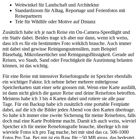
Weitwinkel für Landschaft und Architektur
Standardzoom für Alltag, Reportage und Ferienfotos mit
Reisepartnern
Tele für Wildlife oder Motive auf Distanz
Zusätzlich habe ich je nach Reise ein On-Camera-Speedlight und
ein Stativ dabei. Beides trage ich aber nur dann, wenn ich weiss,
dass ich es für ein bestimmtes Foto wirklich brauche. Auch immer
mit dabei sind gewisse Reinigungsutensilien, zum Beispiel
Blasebalg, Mikrofasertücher und Reinigungsflüssigkeit. Gerade auf
Reisen, wo Staub, Sand oder Feuchtigkeit die Ausrüstung belasten
können, ist das wichtig.
Für eine Reise mit intensiver Reisefotografie ist Speicher ebenfalls
ein wichtiger Faktor. Ich nehme lieber mehrere mittelgrosse
Speicherkarten statt einer sehr grossen mit. Wenn eine Karte ausfällt,
ist dann nicht gleich die ganze Reise und deine Reisefotos betroffen.
Meistens habe ich 3 bis 4 Karten dabei und rotiere sie alle paar
Tage. Für ein Backup habe ich zusätzlich eine portable Festplatte
dabei, auf die ich die Bilder jeden Abend von den Karten übertrage.
So habe ich immer eine zweite Sicherung für meine Reisefotos, falls
doch mal eine Karte Probleme macht. Damit ich auch weiss, wieviel
Speicher ich für meine Reisefotografie brauche, überlege ich mir
wieviele Fotos ich pro Tag mache, bei mir sind das ca. 500-1000
Fotos Pro Tag. Bei mir ist ein Raw file ~50 MB gross, das bedeutet,