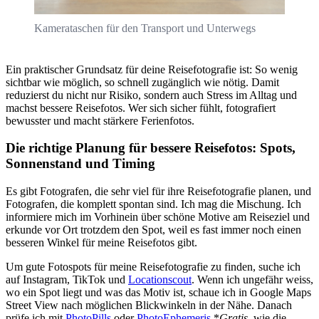
Kamerataschen für den Transport und Unterwegs
Ein praktischer Grundsatz für deine Reisefotografie ist: So wenig
sichtbar wie möglich, so schnell zugänglich wie nötig. Damit
reduzierst du nicht nur Risiko, sondern auch Stress im Alltag und
machst bessere Reisefotos. Wer sich sicher fühlt, fotografiert
bewusster und macht stärkere Ferienfotos.
Die richtige Planung für bessere Reisefotos: Spots,
Sonnenstand und Timing
Es gibt Fotografen, die sehr viel für ihre Reisefotografie planen, und
Fotografen, die komplett spontan sind. Ich mag die Mischung. Ich
informiere mich im Vorhinein über schöne Motive am Reiseziel und
erkunde vor Ort trotzdem den Spot, weil es fast immer noch einen
besseren Winkel für meine Reisefotos gibt.
Um gute Fotospots für meine Reisefotografie zu finden, suche ich
auf Instagram, TikTok und
Locationscout
. Wenn ich ungefähr weiss,
wo ein Spot liegt und was das Motiv ist, schaue ich in Google Maps
Street View nach möglichen Blickwinkeln in der Nähe. Danach
prüfe ich mit
PhotoPills
oder
PhotoEphemeris
*
Gratis
, wie die