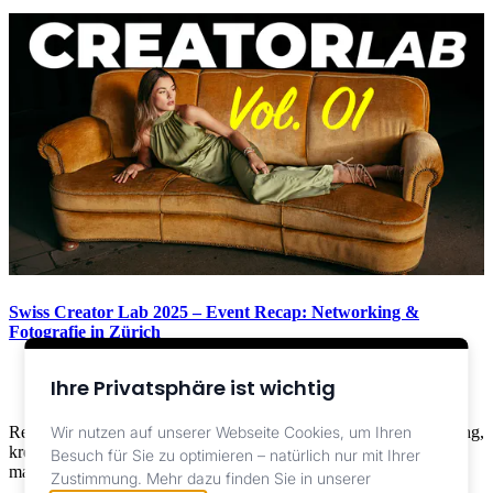
Swiss Creator Lab 2025 – Event Recap: Networking &
Fotografie in Zürich
Marvin Kuhn
Ihre Privatsphäre ist wichtig
Info ,
Events
Wir nutzen auf unserer Webseite Cookies, um Ihren
Recap: Swiss Creator Lab 2025 im Kraftwerk Zürich – Networking,
kreative Sets, Sony Leih-Objektive (28-70 F2 & 50-150 F2) und
Besuch für Sie zu optimieren – natürlich nur mit Ihrer
magisches Abendlicht.
Zustimmung.
Mehr dazu finden Sie in unserer