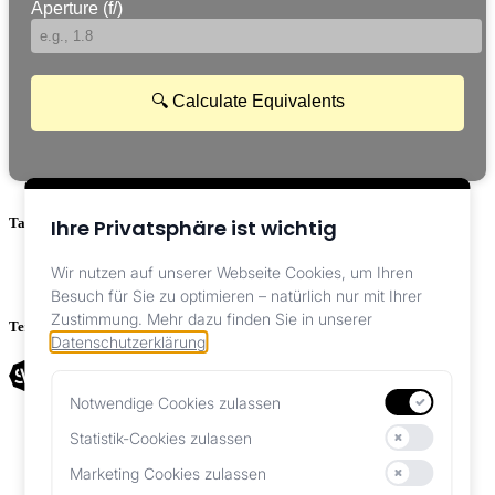
Aperture (f/)
🔍 Calculate Equivalents
Tags :
Ihre Privatsphäre ist wichtig
Rechner
Wir nutzen auf unserer Webseite Cookies, um Ihren
Besuch für Sie zu optimieren – natürlich nur mit Ihrer
Zustimmung.
Mehr dazu finden Sie in unserer
Teilen :
Datenschutzerklärung
.
Notwendige Cookies zulassen
Unverzichtbar für die Funktionalität der Website
AGB
Statistik-Cookies zulassen
Impressum
Helfen uns, unsere Website zu verbessern
Privacy Policy
Marketing Cookies zulassen
Personalisierte Werbung