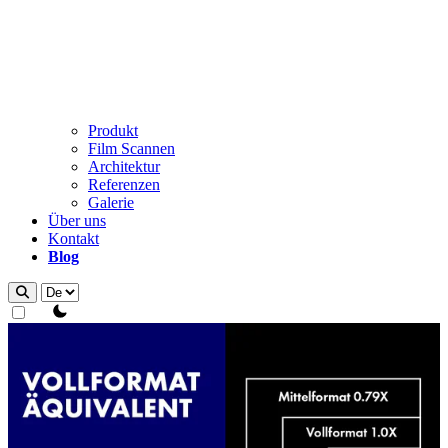
Produkt
Film Scannen
Architektur
Referenzen
Galerie
Über uns
Kontakt
Blog
theme switcher