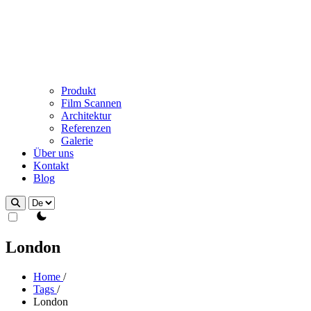
Produkt
Film Scannen
Architektur
Referenzen
Galerie
Über uns
Kontakt
Blog
theme switcher
London
Home
/
Tags
/
London