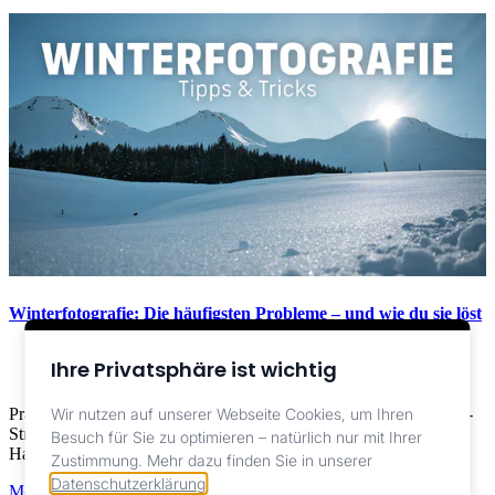
Winterfotografie: Die häufigsten Probleme – und wie du sie löst
Silvan Metzker
Ihre Privatsphäre ist wichtig
Bildung ,
Fotografie
Wir nutzen auf unserer Webseite Cookies, um Ihren
Praxisguide für Winterfotografie: Scharfe Bilder trotz Kälte, Akku-
Strategien, Belichtung im Schnee, sichere Bedienung mit
Besuch für Sie zu optimieren – natürlich nur mit Ihrer
Handschuhen und Ausrüstungs-Tipps
Zustimmung.
Mehr dazu finden Sie in unserer
Datenschutzerklärung
.
Mehr lesen